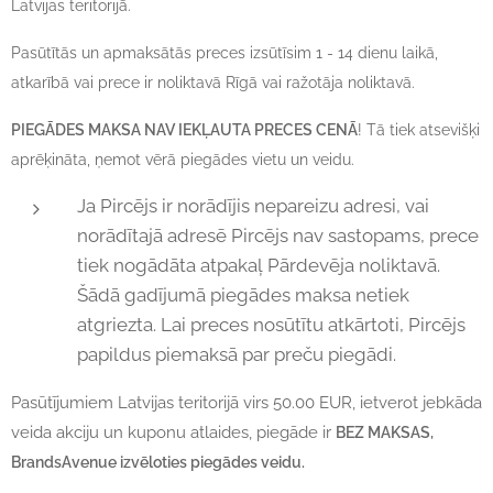
Latvijas teritorijā.
Pasūtītās un apmaksātās preces izsūtīsim 1 - 14 dienu laikā,
atkarībā vai prece ir noliktavā Rīgā vai ražotāja noliktavā.
PIEGĀDES MAKSA NAV IEKĻAUTA PRECES CENĀ
! Tā tiek atsevišķi
aprēķināta, ņemot vērā piegādes vietu un veidu.
Ja Pircējs ir norādījis nepareizu adresi, vai
norādītajā adresē Pircējs nav sastopams, prece
tiek nogādāta atpakaļ Pārdevēja noliktavā.
Šādā gadījumā piegādes maksa netiek
atgriezta. Lai preces nosūtītu atkārtoti, Pircējs
papildus piemaksā par preču piegādi.
Pasūtījumiem Latvijas teritorijā virs 50.00 EUR, ietverot jebkāda
veida akciju un kuponu atlaides, piegāde ir
BEZ MAKSAS,
BrandsAvenue izvēloties piegādes veidu.