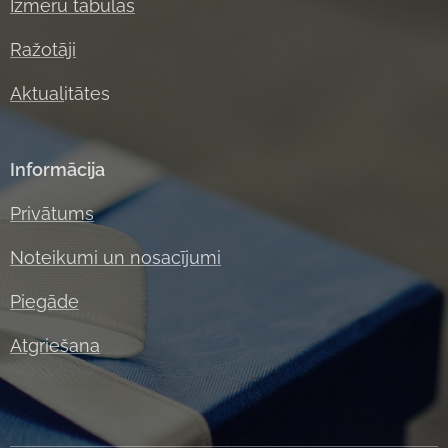
Izmēru tabulas
Ražotāji
Aktual
itātes
Informācija
Privātums
Noteikumi un nosacījumi
Piegāde
Atgriešana