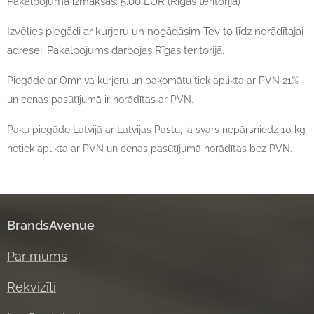
Pakalpojuma izmaksas: 5.00 EUR (Rīgas teritorija)
Izvēlies piegādi ar kurjeru un nogādāsim Tev to līdz norādītajai
adresei. Pakalpojums darbojas Rīgas teritorijā.
Piegāde ar Omniva kurjeru un pakomātu tiek aplikta ar PVN 21%
un cenas pasūtījumā ir norādītas ar PVN.
Paku piegāde Latvijā ar Latvijas Pastu, ja svars nepārsniedz 10 kg
netiek aplikta ar PVN un cenas pasūtījumā norādītas bez PVN.
BrandsAvenue
Par mums
Rekvizīti