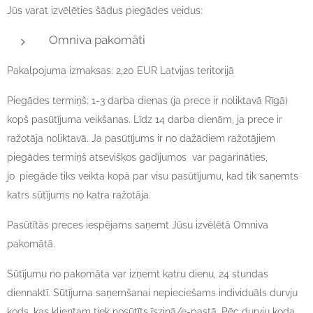
Jūs varat izvēlēties šādus piegādes veidus:
Omniva pakomāti
Pakalpojuma izmaksas: 2,20 EUR Latvijas teritorijā
Piegādes termiņš: 1-3 darba dienas (ja prece ir noliktavā Rīgā)
kopš pasūtījuma veikšanas. Līdz 14 darba dienām, ja prece ir
ražotāja noliktavā. Ja pasūtījums ir no dažādiem ražotājiem
piegādes termiņš atsevišķos gadījumos var pagarināties,
jo
piegāde tiks veikta kopā par visu pasūtījumu, kad tik saņemts
katrs sūtījums no katra ražotāja.
Pasūtītās preces iespējams saņemt Jūsu izvēlētā Omniva
pakomātā.
Sūtījumu no pakomāta var izņemt katru dienu, 24 stundas
diennaktī. Sūtījuma saņemšanai nepieciešams individuāls durvju
kods, kas klientam tiek nosūtīts īsziņā/e-pastā. Pēc durvju koda