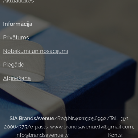
Aktual
itātes
Informācija
Privātums
Noteikumi un nosacījumi
Piegāde
Atgriešana
SIA
BrandsAvenue
/Reģ.Nr.40203056992/Tel. +371
20064375/e-pasts:
www.brandsavenue.lv@gmail.com
;
info@brandsavenue.lv
Konts: