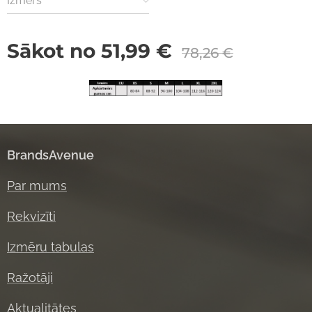
Izmērs
Sākot no
51,99
€
78,26
€
BrandsAvenue
Par mums
Rekvizīti
Izmēru tabulas
Ražotāji
Aktual
itātes