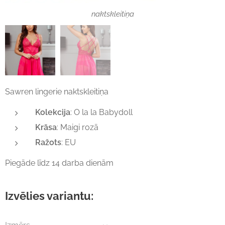
naktskleitiņa
naktskleitiņa
Sawren lingerie naktskleitiņa
Kolekcija
: O la la Babydoll
Krāsa
: Maigi rozā
Ražots
: EU
Piegāde līdz 14 darba dienām
Izvēlies variantu: