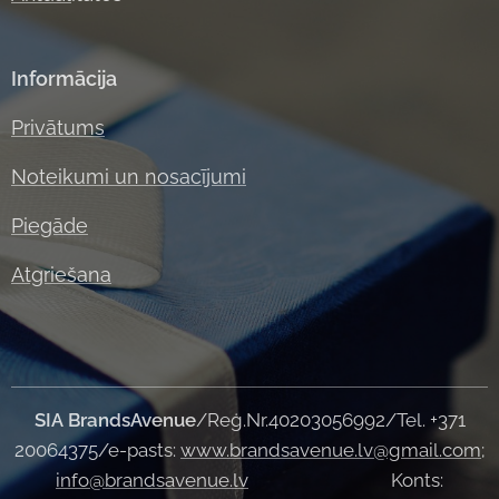
Informācija
Privātums
Noteikumi un nosacījumi
Piegāde
Atgriešana
SIA
BrandsAvenue
/Reģ.Nr.40203056992/Tel. +371
20064375/e-pasts:
www.brandsavenue.lv@gmail.com
;
info@brandsavenue.lv
Konts: