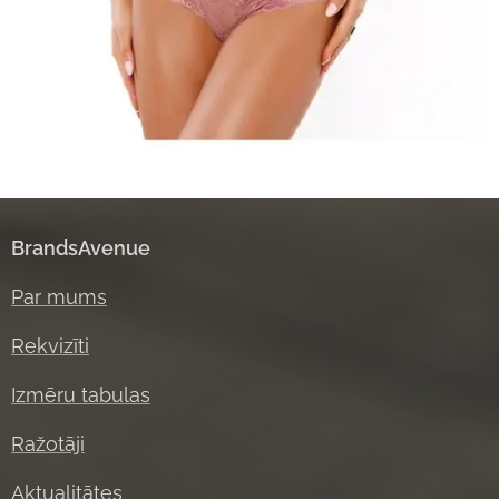
BrandsAvenue
Par mums
Rekvizīti
Izmēru tabulas
Ražotāji
Aktual
itātes