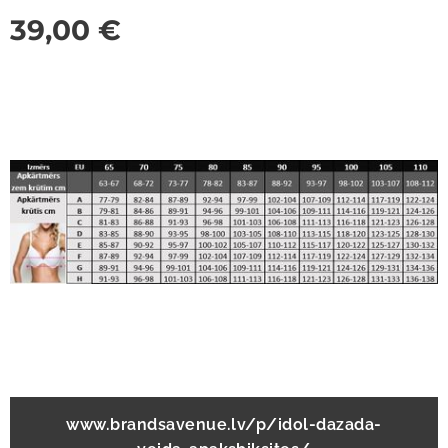
39,00
€
www.brandsavenue.lv/p/idol-dazada-