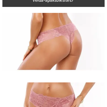
veida-apaksbiksites/