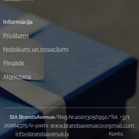
Informācija
Privātums
Noteikumi un nosacījumi
Piegāde
Atgriešana
SIA
BrandsAvenue
/Reģ.Nr.40203056992/Tel. +371
20064375/e-pasts:
www.brandsavenue.lv@gmail.com
;
info@brandsavenue.lv
Konts: