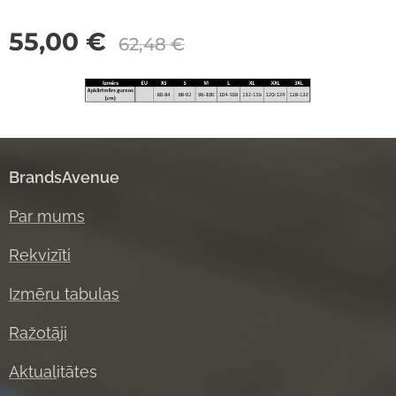
55,00
€
62,48
€
BrandsAvenue
Par mums
Rekvizīti
Izmēru tabulas
Ražotāji
Aktual
itātes