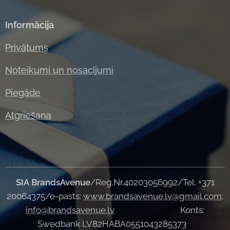
Informācija
Privātums
Noteikumi un nosacījumi
Piegāde
Atgriešana
SIA
BrandsAvenue
/Reģ.Nr.40203056992/Tel. +371
20064375/e-pasts:
www.brandsavenue.lv@gmail.com
;
info@brandsavenue.lv
Konts:
Swedbank LV82HABA0551043285373