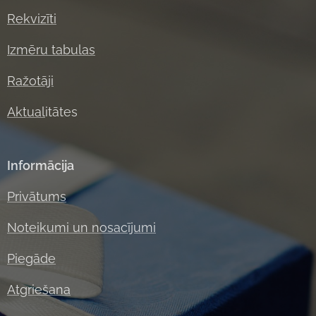
Rekvizīti
Izmēru tabulas
Ražotāji
Aktual
itātes
Informācija
Privātums
Noteikumi un nosacījumi
Piegāde
Atgriešana