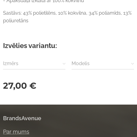
- Apakšdaļa izklāta ar 100% kokvilnu
Sastāvs: 43% polietilēns, 10% kokvilna, 34% poliamīds, 13%
poliuretāns
Izvēlies variantu:
Izmērs
Modelis
27,00
€
BrandsAvenue
Par mums