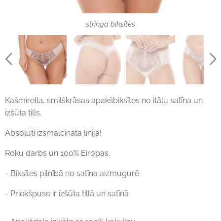
paaugstināta vidukļa apakšbiksītes
stringa biksītes
stringa biksītes
apakšbiksītes
paaugstināta vidukļa apakšbiksītes
Kašmirella, smilškrāsas apakšbiksītes no itāļu satīna un
izšūta tills.
Absolūti izsmalcināta līnija!
Roku darbs un 100% Eiropas.
- Biksītes pilnībā no satīna aizmugurē
- Priekšpuse ir izšūta tillā un satīnā