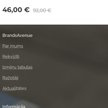
46,00
€
92,00
€
BrandsAvenue
Par mums
Rekvizīti
Izmēru tabulas
Ražotāji
Aktual
itātes
Informācija