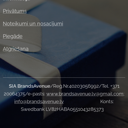
Privātums
Noteikumi un nosacījumi
Piegāde
Atgriešana
SIA
BrandsAvenue
/Reģ.Nr.40203056992/Tel. +371
20064375/e-pasts:
www.brandsavenue.lv@gmail.com
;
info@brandsavenue.lv
Konts:
Swedbank LV82HABA0551043285373