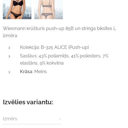
Wiesmann krūšturis push-up 85B un stringa biksītes L
izmēra
Kolekcija: B-325 ALICE (Push-up)
Sastāvs: 43% poliamīds, 41% poliesters, 7%
elastāns, 9% kokvilna
Krāsa
: Melns
Izvēlies variantu:
Izmērs