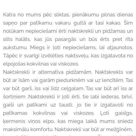
Katra no mums pēc sliktas, pienākumu pilnas dienas
sapņo par patīkamu vakaru gultā ar tasi kakao. Šim
nolūkam nepieciešami ērti naktskrekli un pidžamas un
silts halāts, kas jūs pasargās un būs ērts pret rīta
aukstumu. Miegs ir ļoti nepieciešams, lai atjaunotos.
Tāpēc ir svarīgi izvēlēties naktsveļu, kas izgatavota no
elpojošas kokvilnas vai viskozes.
Naktskrekli ir alternatīva pidžamām. Naktskrekls var
būt ar īsām vai garām piedurknēm vai uz lencītēm. Tas
var būt garš, īss vai līdz ceļgalam. Tas var būt arī īss ar
šortiņiem .Naktskrekli ir ļoti ērti, tie labi iederas, brīvi,
gaiši un patīkami uz tausti, jo tie ir izgatavoti no
patīkamas kokvilnas vai viskozes. Ļoti gaisīgs,
ķermenis viņos elpo, kas miega laikā mums sniedz
maksimālu komfortu. Naktskrekli var būt ar mežģīnēm,