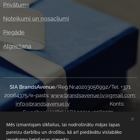
Privātums
Noteikumi un nosacījumi
Piegāde
Atgriešana
SIA
BrandsAvenue
/Reģ.Nr.40203056992/Tel. +371
20064375/e-pasts:
www.brandsavenue.lv@gmail.com
;
info@brandsavenue.lv
Konts:
Swedbank LV82HABA0551043285373
Mēs izmantojam sīkfailus, lai nodrošinātu mājas lapas
pareizu darbību un drošību, kā arī piedāvātu vislabāko
iespējamo lietošanas pieredzi.