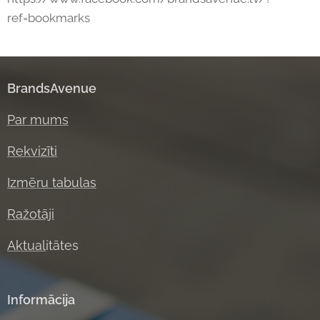
ref=bookmarks
BrandsAvenue
Par mums
Rekvizīti
Izmēru tabulas
Ražotāji
Aktual
itātes
Informācija