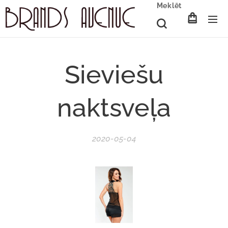
Meklēt
Sieviešu
naktsveļa
2020-05-04