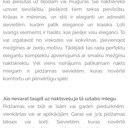
kas piešūtas uz bļodām vai muguras. Šie naktskrekli
uzsver sievišķību, piešķirot tiem seksa pievilcību.
Krāsas ir mērenas, un stili ir eleganti un adresēti
sievietēm, kurām patīk elegance un klasika. Ļoti
svarīgs elements ir halāts, kas piešķir visu eleganci. To
var izgatavot no viskozes vai kokvilnas, pievienojot
mežģīnes ar ziedu motīvu. Tādējādi tas rada perfektu
elegantu komplektu apvienojumā ar smalku mežģīņu
naktskreklu. Vēl viens risinājums patīkamam nakts
miegam ir pidžamas sievietēm, kuras novērtē
komfortu un pilnvērtīgu spēli.
Jūs nevarat taupīt uz naktsveļu,jo tā uzlabo miegu
Pidžamas var būt ar īsām vai garām piedurknēm,
vienkāršas vai ar aplikācijām. Garas vai 3/4 pidžamas
bikses vai šorti. Sievietēm, kuras novērtē