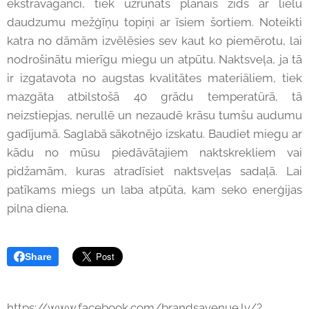
ekstravaganci, tiek uzrunāts plānais zīds ar lielu
daudzumu mežģīņu topiņi ar īsiem šortiem. Noteikti
katra no dāmām izvēlēsies sev kaut ko piemērotu, lai
nodrošinātu mierīgu miegu un atpūtu. Naktsveļa, ja tā
ir izgatavota no augstas kvalitātes materiāliem, tiek
mazgāta atbilstošā 40 grādu temperatūrā, tā
neizstiepjas, nerullē un nezaudē krāsu tumšu audumu
gadījumā. Saglabā sākotnējo izskatu. Baudiet miegu ar
kādu no mūsu piedāvātajiem naktskrekliem vai
pidžamām, kuras atradīsiet naktsveļas sadaļā. Lai
patīkams miegs un laba atpūta, kam seko enerģijas
pilna diena.
Share
https://www.facebook.com/brandsavenue.lv/?